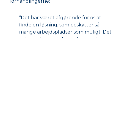
forhandlingerne:
“Det har været afgørende for os at
finde en løsning, som beskytter så
mange arbejdspladser som muligt. Det
er lykkedes med denne løsning, hvor
størstedelen af restauranterne består.
At Selfinvest fortsat er investeret i
Bone’s reflekterer i høj grad vores tillid
til det nye set-up,” tilføjer han.
Attraktive lokationer
De 12 Jensens Bøfhus restauranter er placeret
på attraktive lokationer over hele Danmark,
som passer perfekt til Bone’s koncept. Bone’s
direktør og medejer Jan Laursen ser derfor
store muligheder i den nyligt indgåede aftale: