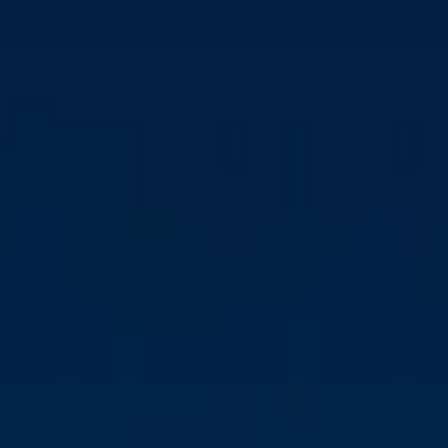
BONE’S OVERTAGER
JENSENS BØFHUS’
RESTAURANTER I
DANMARK
Download press kit